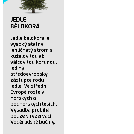
JEDLE
BĚLOKORÁ
Jedle bělokorá je
vysoký statný
jehličnatý strom s
kuželovitou až
válcovitou korunou,
jediný
středoevropský
zástupce rodu
jedle. Ve střední
Evropě roste v
horských a
podhorských lesích.
Výsadba probíhá
pouze v rezervaci
Voděradské bučiny.