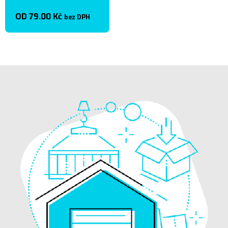
OD
79.00
Kč
bez DPH