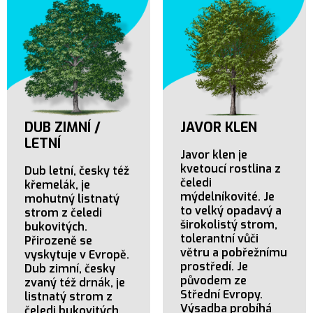
DUB ZIMNÍ /
JAVOR KLEN
LETNÍ
Javor klen je
kvetoucí rostlina z
Dub letní, česky též
čeledi
křemelák, je
mýdelníkovité. Je
mohutný listnatý
to velký opadavý a
strom z čeledi
širokolistý strom,
bukovitých.
tolerantní vůči
Přirozeně se
větru a pobřežnímu
vyskytuje v Evropě.
prostředí. Je
Dub zimní, česky
původem ze
zvaný též drnák, je
Střední Evropy.
listnatý strom z
Výsadba probíhá
čeledi bukovitých.