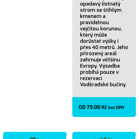
opadavý listnatý
strom se štíhlým
kmenem a
pravidelnou
vejčitou korunou,
který může
dorůstat výšky i
přes 40 metrů. Jeho
přirozený areál
zahrnuje většinu
Evropy. Výsadba
probíhá pouze v
rezervaci
Voděradské bučiny.
OD
79.00
Kč
bez DPH