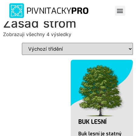
Spustit vi
Grafické práce
Zasaď strom
Zasaď strom
Zobrazuji všechny 4 výsledky
BUK LESNÍ
Buk lesní je statný