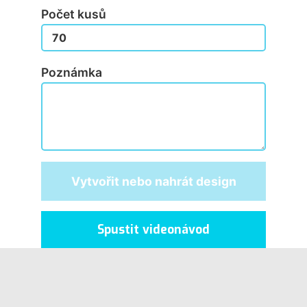
Počet kusů
Poznámka
Vytvořit nebo nahrát design
Spustit videonávod