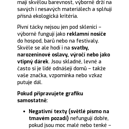
mají skvělou barevnost, výborně drží na
savých i nesavých materiálech a splňují
přísná ekologická kritéria.
Pivní tácky nejsou jen pod sklenici –
výborně fungují jako
reklamní nosiče
do hospod, barů nebo na festivaly.
Skvěle se ale hodí i na
svatby,
narozeninové oslavy, výročí nebo jako
vtipný dárek
. Jsou skladné, levné a
často si je lidé odnášejí domů – takže
vaše značka, vzpomínka nebo vzkaz
putuje dál.
Pokud připravujete grafiku
samostatně:
Negativní texty (světlé písmo na
tmavém pozadí)
nefungují dobře,
pokud jsou moc malé nebo tenké –