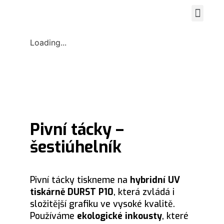
Spustit vi
Grafické práce
Zasaď strom
Loading...
Pivní tácky –
šestiúhelník
Pivní tácky tiskneme na
hybridní UV
tiskárně DURST P10
, která zvládá i
složitější grafiku ve vysoké kvalitě.
Používáme
ekologické inkousty
, které